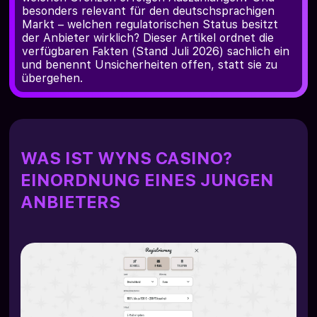
besonders relevant für den deutschsprachigen
Markt – welchen regulatorischen Status besitzt
der Anbieter wirklich? Dieser Artikel ordnet die
verfügbaren Fakten (Stand Juli 2026) sachlich ein
und benennt Unsicherheiten offen, statt sie zu
übergehen.
WAS IST WYNS CASINO?
EINORDNUNG EINES JUNGEN
ANBIETERS