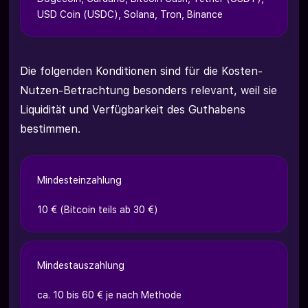
USD Coin (USDC), Solana, Tron, Binance
Die folgenden Konditionen sind für die Kosten-
Nutzen-Betrachtung besonders relevant, weil sie
Liquidität und Verfügbarkeit des Guthabens
bestimmen.
Mindesteinzahlung
10 € (Bitcoin teils ab 30 €)
Mindestauszahlung
ca. 10 bis 60 € je nach Methode