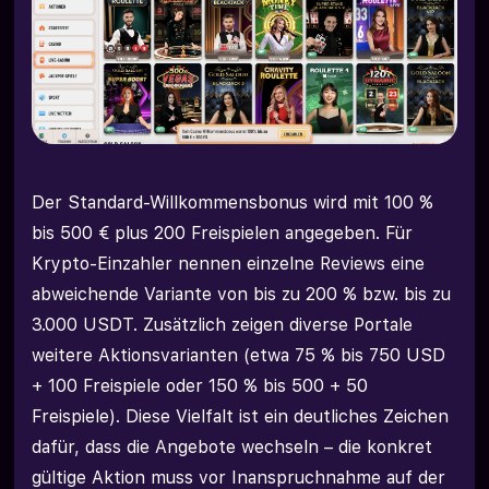
Der Standard-Willkommensbonus wird mit 100 %
bis 500 € plus 200 Freispielen angegeben. Für
Krypto-Einzahler nennen einzelne Reviews eine
abweichende Variante von bis zu 200 % bzw. bis zu
3.000 USDT. Zusätzlich zeigen diverse Portale
weitere Aktionsvarianten (etwa 75 % bis 750 USD
+ 100 Freispiele oder 150 % bis 500 + 50
Freispiele). Diese Vielfalt ist ein deutliches Zeichen
dafür, dass die Angebote wechseln – die konkret
gültige Aktion muss vor Inanspruchnahme auf der