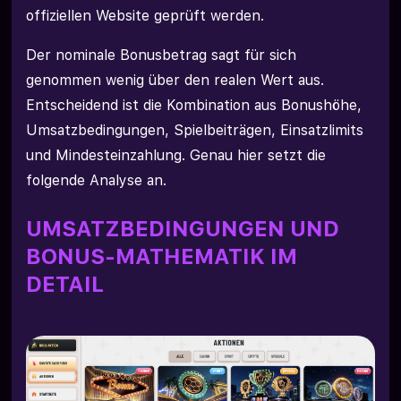
offiziellen Website geprüft werden.
Der nominale Bonusbetrag sagt für sich
genommen wenig über den realen Wert aus.
Entscheidend ist die Kombination aus Bonushöhe,
Umsatzbedingungen, Spielbeiträgen, Einsatzlimits
und Mindesteinzahlung. Genau hier setzt die
folgende Analyse an.
UMSATZBEDINGUNGEN UND
BONUS-MATHEMATIK IM
DETAIL