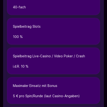
40-fach
Spielbeitrag Slots
100 %
Spielbeitrag Live-Casino / Video Poker / Crash
i.d.R. 10 %
Maximaler Einsatz mit Bonus
5 € pro Spin/Runde (laut Casino-Angaben)