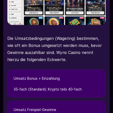
Die Umsatzbedingungen (Wagering) bestimmen,
wie oft ein Bonus umgesetzt werden muss, bevor
Gewinne auszahlbar sind. Wyns Casino nennt
hierzu die folgenden Eckwerte.
Umsatz Bonus + Einzahlung
35-fach (Standard); Krypto teils 40-fach
Umsatz Freispiel-Gewinne