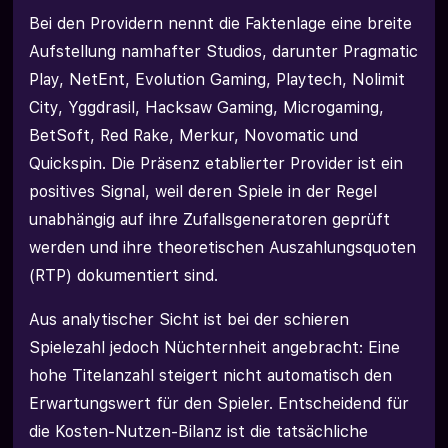
Bei den Providern nennt die Faktenlage eine breite
Aufstellung namhafter Studios, darunter Pragmatic
Play, NetEnt, Evolution Gaming, Playtech, Nolimit
City, Yggdrasil, Hacksaw Gaming, Microgaming,
BetSoft, Red Rake, Merkur, Novomatic und
Quickspin. Die Präsenz etablierter Provider ist ein
positives Signal, weil deren Spiele in der Regel
unabhängig auf ihre Zufallsgeneratoren geprüft
werden und ihre theoretischen Auszahlungsquoten
(RTP) dokumentiert sind.
Aus analytischer Sicht ist bei der schieren
Spielezahl jedoch Nüchternheit angebracht: Eine
hohe Titelanzahl steigert nicht automatisch den
Erwartungswert für den Spieler. Entscheidend für
die Kosten-Nutzen-Bilanz ist die tatsächliche