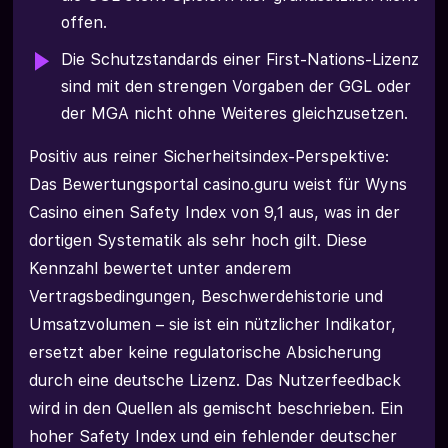
offen.
Die Schutzstandards einer First-Nations-Lizenz
sind mit den strengen Vorgaben der GGL oder
der MGA nicht ohne Weiteres gleichzusetzen.
Positiv aus reiner Sicherheitsindex-Perspektive:
Das Bewertungsportal casino.guru weist für Wyns
Casino einen Safety Index von 9,1 aus, was in der
dortigen Systematik als sehr hoch gilt. Diese
Kennzahl bewertet unter anderem
Vertragsbedingungen, Beschwerdehistorie und
Umsatzvolumen – sie ist ein nützlicher Indikator,
ersetzt aber keine regulatorische Absicherung
durch eine deutsche Lizenz. Das Nutzerfeedback
wird in den Quellen als gemischt beschrieben. Ein
hoher Safety Index und ein fehlender deutscher