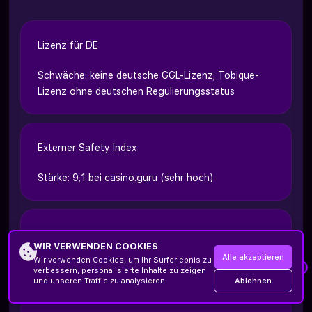
Lizenz für DE
Schwäche: keine deutsche GGL-Lizenz; Tobique-
Lizenz ohne deutschen Regulierungsstatus
Externer Safety Index
Stärke: 9,1 bei casino.guru (sehr hoch)
Spielangebot
WIR VERWENDEN COOKIES
Alle akzeptieren
Wir verwenden Cookies, um Ihr Surferlebnis zu
Stärke: sehr breit, viele etablierte Provider
×
verbessern, personalisierte Inhalte zu zeigen
Ablehnen
und unseren Traffic zu analysieren.
200% Einzahlungsbonus
Registrierung