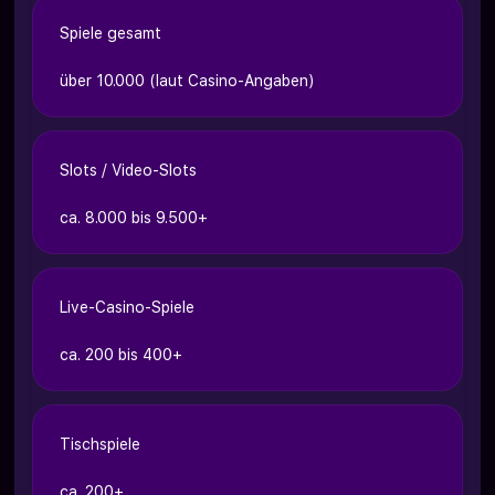
Spiele gesamt
über 10.000 (laut Casino-Angaben)
Slots / Video-Slots
ca. 8.000 bis 9.500+
Live-Casino-Spiele
ca. 200 bis 400+
Tischspiele
ca. 200+